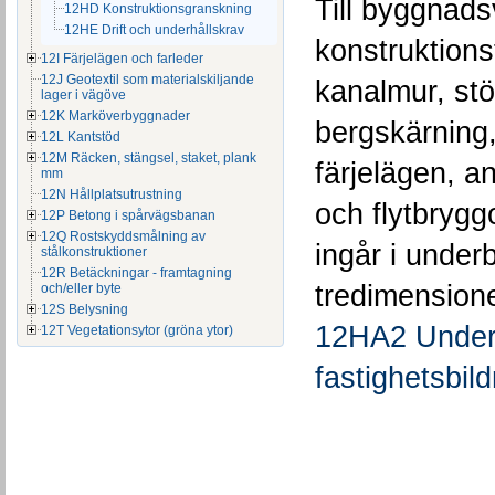
Till byggnad
12HD Konstruktionsgranskning
12HE Drift och underhållskrav
konstruktions
12I Färjelägen och farleder
12J Geotextil som materialskiljande
kanalmur, stö
lager i vägöve
12K Marköverbyggnader
bergskärning,
12L Kantstöd
12M Räcken, stängsel, staket, plank
färjelägen, an
mm
12N Hållplatsutrustning
och flytbryg
12P Betong i spårvägsbanan
12Q Rostskyddsmålning av
ingår i under
stålkonstruktioner
12R Betäckningar - framtagning
tredimensione
och/eller byte
12S Belysning
12HA2 Underb
12T Vegetationsytor (gröna ytor)
fastighetsbil