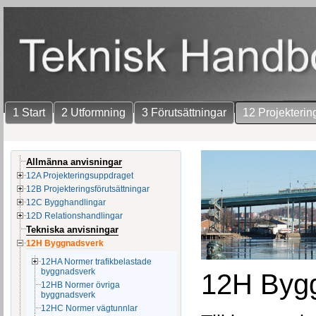
1 Start
2 Utformning
3 Förutsättningar
12 Projekterin
Allmänna anvisningar
12A Projekteringsuppdraget
12B Projekteringsförutsättningar
12C Bygghandlingar
12D Relationshandlingar
Tekniska anvisningar
12H Byggnadsverk
12HA Normer trafikbelastade
byggnadsverk
12H Byg
12HB Normer övriga
byggnadsverk
12HC Normer vägtunnlar