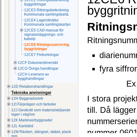
12CE2 Ritningsbeteckning
byggritningar
byggritni
12CE3 Ritningsbeteckning
Kommunala samlingskarta
12CE4 Lagerstruktur
Ritnings
Kommunala samlingskartan
12CE5 CAD-manual för
signalanläggnings- och
Ritningsnumm
kabelp
12CE6 Ritningsnumrering
byggritningar
diarienu
12CE7 Förkortningar
12CF Dokumentöversikt
fyra siffro
12CG Övriga handlingar
12CH Leverans av
bygghandlingar
Ex
12D Relationshandlingar
Tekniska anvisningar
I stora proje
12H Byggnadsverk
12I Färjelägen och farleder
till. Då lägger
12J Geotextil som materialskiljande
lager i vägöve
nummerserien
12K Marköverbyggnader
12L Kantstöd
nummer 0601-
12M Räcken, stängsel, staket, plank
mm