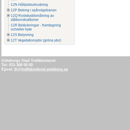
Om du behöve
12N Hållplatsutrustning
12P Betong i spårvägsbanan
nummerserien 
12Q Rostskyddsmålning av
stålkonstruktioner
12R Betäckningar - framtagning
den femsiffr
och/eller byte
12S Belysning
genomgående 
12T Vegetationsytor (gröna ytor)
X5XX
Standardrit
Göteborgs Stad Trafikkontoret
0001 -
Tel: 031-368 00 00
Översiktspla
Epost:
th@trafikkontoret.goteborg.se
0099
0100 -
Befintliga fö
0199
0200 -
Trafikförslag/
0399
0400 -
Belysningsför
0599
0600 -