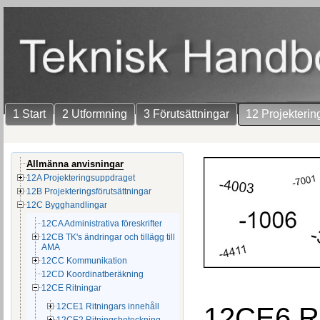
1 Start
2 Utformning
3 Förutsättningar
12 Projekterin
Allmänna anvisningar
12A Projekteringsuppdraget
12B Projekteringsförutsättningar
12C Bygghandlingar
12CA Administrativa föreskrifter
12CB TK's ändringar och tillägg till
AMA
12CC Kommunikation
12CD Koordinatberäkning
12CE Ritningar
12CE1 Ritningars innehåll
12CE6 Ri