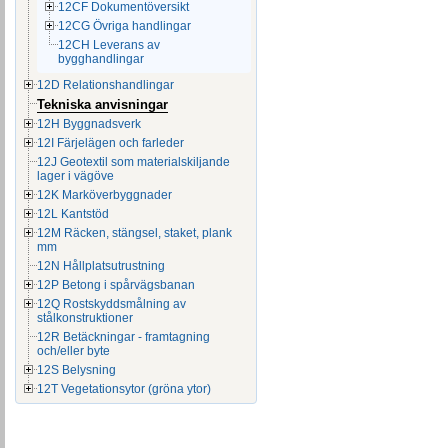
12CF Dokumentöversikt
12CG Övriga handlingar
12CH Leverans av
bygghandlingar
12D Relationshandlingar
Tekniska anvisningar
12H Byggnadsverk
12I Färjelägen och farleder
12J Geotextil som materialskiljande
lager i vägöve
12K Marköverbyggnader
12L Kantstöd
12M Räcken, stängsel, staket, plank
mm
12N Hållplatsutrustning
12P Betong i spårvägsbanan
12Q Rostskyddsmålning av
stålkonstruktioner
12R Betäckningar - framtagning
och/eller byte
12S Belysning
12T Vegetationsytor (gröna ytor)