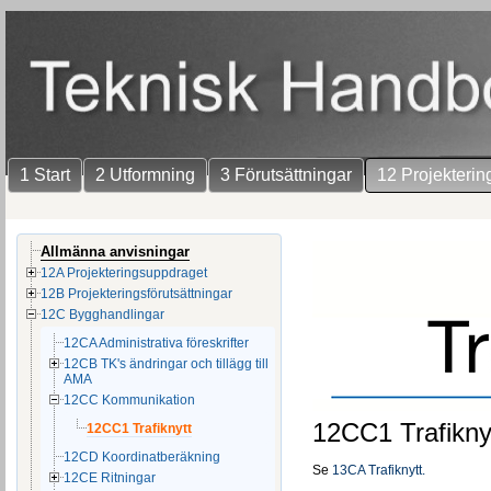
1 Start
2 Utformning
3 Förutsättningar
12 Projekterin
Allmänna anvisningar
12A Projekteringsuppdraget
12B Projekteringsförutsättningar
12C Bygghandlingar
12CA Administrativa föreskrifter
12CB TK's ändringar och tillägg till
AMA
12CC Kommunikation
12CC1 Trafikny
12CC1 Trafiknytt
12CD Koordinatberäkning
Se
13CA Trafiknytt.
12CE Ritningar