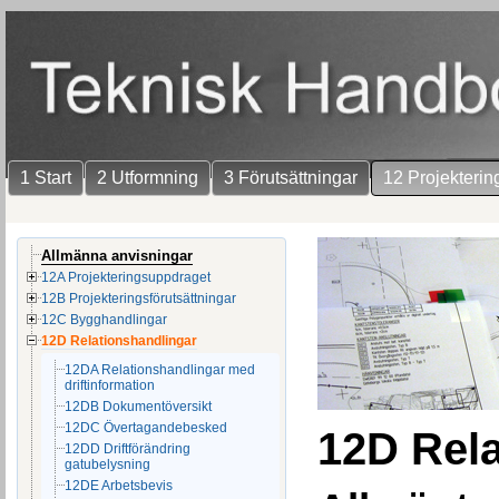
1 Start
2 Utformning
3 Förutsättningar
12 Projekterin
Allmänna anvisningar
12A Projekteringsuppdraget
12B Projekteringsförutsättningar
12C Bygghandlingar
12D Relationshandlingar
12DA Relationshandlingar med
driftinformation
12DB Dokumentöversikt
12DC Övertagandebesked
12D Rela
12DD Driftförändring
gatubelysning
12DE Arbetsbevis