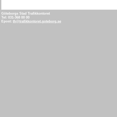
Relationshan
informations
Göteborgs Stad Trafikkontoret
Tel: 031-368 00 00
projekt och 
Epost:
th@trafikkontoret.goteborg.se
relationshand
Relationshan
32266:2008 
kompletterad
ändringar so
entreprenadt
införda i des
verkliga utfö
byggnadsver