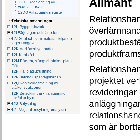
Allmänt
12DF Redovisning av
vegetationsytor
12DG Anläggningsregister
Relationshan
Tekniska anvisningar
12H Byggnadsverk
överlämnande
12I Färjelägen och farleder
12J Geotextil som materialskiljande
produktbest
lager i vägöve
12K Marköverbyggnader
produktframs
12L Kantstöd
12M Räcken, stängsel, staket, plank
mm
Relationshan
12N Hållplatsutrustning
12P Betong i spårvägsbanan
projektet ver
12Q Rostskyddsmålning av
stålkonstruktioner
revideringar
12R Betäckningar - framtagning
och/eller byte
anläggninga
12S Belysning
12T Vegetationsytor (gröna ytor)
relationshan
som är bortta