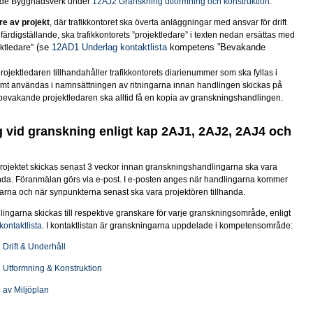
de Byggnadsverk under
12AJ2 Granskning utformning och konstruktion
.
re av projekt
, där trafikkontoret ska överta anläggningar med ansvar för drift
färdigställande, ska trafikkontorets ”projektledare” i texten nedan ersättas med
(se
12AD1 Underlag kontaktlista
kompetens ”Bevakande
ktledare”
jektledaren tillhandahåller trafikkontorets diarienummer som ska fyllas i
samt användas i namnsättningen av ritningarna innan handlingen skickas på
evakande projektledaren ska alltid få en kopia av granskningshandlingen.
 vid granskning enligt kap 2AJ1, 2AJ2, 2AJ4 och
ojektet skickas senast 3 veckor innan granskningshandlingarna ska vara
nda. Föranmälan görs via e-post. I e-posten anges när handlingarna kommer
skarna och när synpunkterna senast ska vara projektören tillhanda.
ngarna skickas till respektive granskare för varje granskningsområde, enligt
ontaktlista
. I kontaktlistan är granskningarna uppdelade i kompetensområde:
Drift & Underhåll
Utformning & Konstruktion
av Miljöplan
av Administrativa Föreskrifter