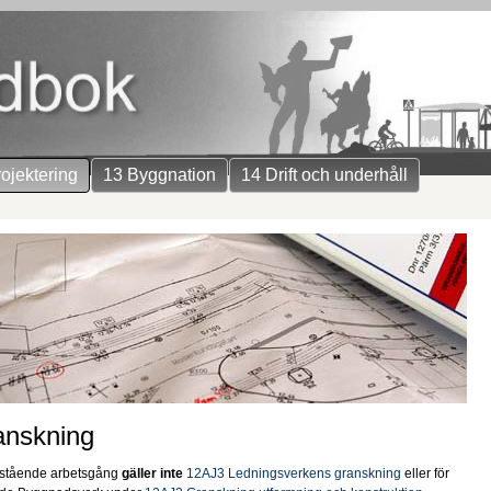
ojektering
13 Byggnation
14 Drift och underhåll
anskning
stående arbetsgång
gäller inte
12AJ3 Ledningsverkens granskning
eller för