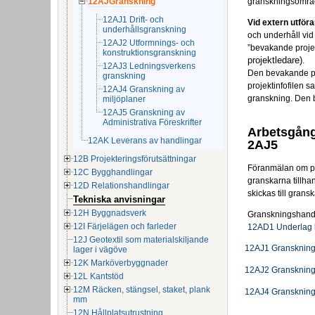
12AJGranskning
granskningsområ
12AJ1 Drift- och
Vid extern utföra
underhållsgranskning
och underhåll vid 
12AJ2 Utformnings- och
”bevakande proje
konstruktionsgranskning
projektledare)
.
12AJ3 Ledningsverkens
Den bevakande pro
granskning
projektinfofilen 
12AJ4 Granskning av
granskning. Den b
miljöplaner
12AJ5 Granskning av
Administrativa Föreskrifter
Arbetsgång
12AK Leverans av handlingar
2AJ5
12B Projekteringsförutsättningar
Föranmälan om pr
12C Bygghandlingar
granskarna tillha
12D Relationshandlingar
skickas till gran
Tekniska anvisningar
12H Byggnadsverk
Granskningshandli
12I Färjelägen och farleder
12AD1 Underlag k
12J Geotextil som materialskiljande
-
12AJ1 Granskning 
lager i vägöve
12K Marköverbyggnader
-
12AJ2 Granskning 
12L Kantstöd
12M Räcken, stängsel, staket, plank
-
12AJ4 Granskning 
mm
12N Hållplatsutrustning
12AJ5 Granskning 