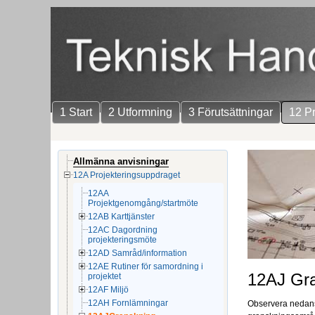
1 Start
2 Utformning
3 Förutsättningar
12 Pr
Allmänna anvisningar
12A Projekteringsuppdraget
12AA
Projektgenomgång/startmöte
12AB Karttjänster
12AC Dagordning
projekteringsmöte
12AD Samråd/information
12AE Rutiner för samordning i
12AJ Gr
projektet
12AF Miljö
12AH Fornlämningar
Observera nedan