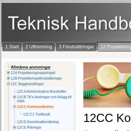
1 Start
2 Utformning
3 Förutsättningar
12 Projekterin
Allmänna anvisningar
12A Projekteringsuppdraget
12B Projekteringsförutsättningar
12C Bygghandlingar
12CA Administrativa föreskrifter
12CB TK's ändringar och tillägg till
AMA
12CC Kommunikation
12CC Ko
12CC1 Trafiknytt
12CD Koordinatberäkning
12CE Ritningar