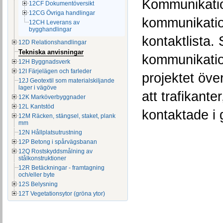
Kommunikation
12CF Dokumentöversikt
12CG Övriga handlingar
kommunikation
12CH Leverans av
bygghandlingar
kontaktlista.
12D Relationshandlingar
Tekniska anvisningar
kommunikatio
12H Byggnadsverk
12I Färjelägen och farleder
projektet öve
12J Geotextil som materialskiljande
lager i vägöve
att trafikant
12K Marköverbyggnader
12L Kantstöd
kontaktade i 
12M Räcken, stängsel, staket, plank
mm
12N Hållplatsutrustning
12P Betong i spårvägsbanan
12Q Rostskyddsmålning av
stålkonstruktioner
12R Betäckningar - framtagning
och/eller byte
12S Belysning
12T Vegetationsytor (gröna ytor)