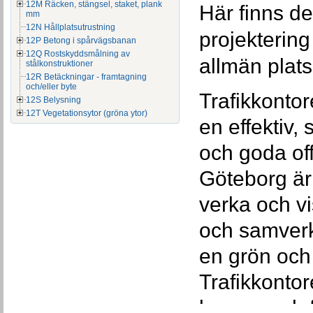
12M Räcken, stängsel, staket, plank
Här finns de
mm
12N Hållplatsutrustning
projekterin
12P Betong i spårvägsbanan
12Q Rostskyddsmålning av
allmän plat
stålkonstruktioner
12R Betäckningar - framtagning
och/eller byte
Trafikkontor
12S Belysning
12T Vegetationsytor (gröna ytor)
en effektiv, 
och goda off
Göteborg är a
verka och vi
och samverk
en grön och 
Trafikkontor
bygger och f