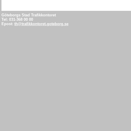
gång- och c
Göteborgs Stad Trafikkontoret
offentliga ru
Tel: 031-368 00 00
Epost:
th@trafikkontoret.goteborg.se
socialt, eko
hållbart sätt
helhetsansva
staden och 
som trafikn
nämndens är
åtgärder och
Park- och na
är att under
park- och n