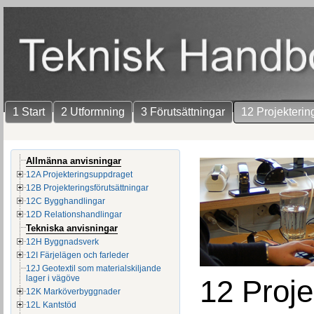
1 Start
2 Utformning
3 Förutsättningar
12 Projekterin
Allmänna anvisningar
12A Projekteringsuppdraget
12B Projekteringsförutsättningar
12C Bygghandlingar
12D Relationshandlingar
Tekniska anvisningar
12H Byggnadsverk
12I Färjelägen och farleder
12J Geotextil som materialskiljande
lager i vägöve
12 Proje
12K Marköverbyggnader
12L Kantstöd