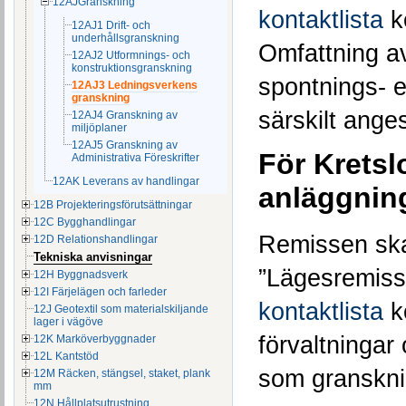
12AJGranskning
kontaktlista
k
12AJ1 Drift- och
underhållsgranskning
Omfattning av
12AJ2 Utformnings- och
konstruktionsgranskning
spontnings- e
12AJ3 Ledningsverkens
granskning
särskilt ange
12AJ4 Granskning av
miljöplaner
12AJ5 Granskning av
För Kretsl
Administrativa Föreskrifter
12AK Leverans av handlingar
anläggning
12B Projekteringsförutsättningar
12C Bygghandlingar
Remissen ska 
12D Relationshandlingar
Tekniska anvisningar
”Lägesremiss
12H Byggnadsverk
12I Färjelägen och farleder
kontaktlista
k
12J Geotextil som materialskiljande
lager i vägöve
förvaltningar
12K Marköverbyggnader
12L Kantstöd
som gransknin
12M Räcken, stängsel, staket, plank
mm
12N Hållplatsutrustning