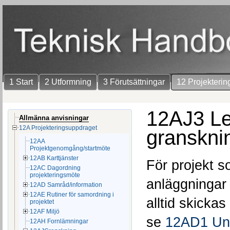
1 Start
2 Utformning
3 Förutsättningar
12 Projekterin
12AJ3 Le
Allmänna anvisningar
12A Projekteringsuppdraget
granskni
12AA
Projektgenomgång/startmöte
12AB Karttjänster
För projekt 
12AC Dagordning
projekteringsmöte
anläggningar
12AD Samråd/information
12AE Rutiner för samordning i
alltid skickas
projektet
12AF Miljö
se
12AD1 Un
12AH Fornlämningar