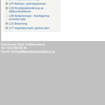
drift- och un
12P Betong i spårvägsbanan
12Q Rostskyddsmålning av
Drift och und
stålkonstruktioner
12R Betäckningar - framtagning
För mer infor
och/eller byte
12S Belysning
Kretslopp och
12T Vegetationsytor (gröna ytor)
markarbeten”
Göteborgs Stad Trafikkontoret
För Göteb
Tel: 031-368 00 00
Epost:
th@trafikkontoret.goteborg.se
anläggning
Granskningsha
diariet Göteb
Underlag kont
”Kommunala f
ledningsverk”