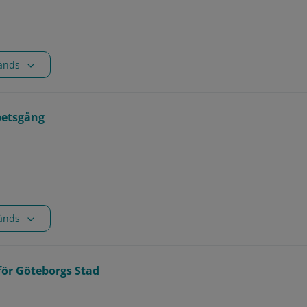
vänds
betsgång
vänds
för Göteborgs Stad