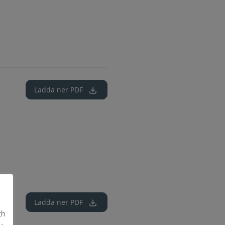
Ladda ner
PDF
Ladda ner
PDF
ch