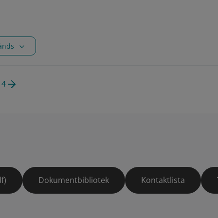
vänds
14
f)
Dokumentbibliotek
Kontaktlista