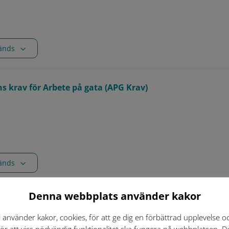
vänds
s krav för Arbete på gata (APG Krav)
vänds
Denna webbplats använder kakor
s vägledning för belysning av allmän plats
i använder kakor, cookies, för att ge dig en förbättrad upplevelse o