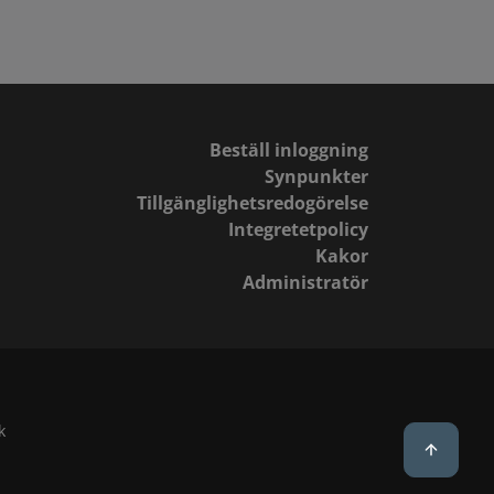
Beställ inloggning
Synpunkter
Tillgänglighetsredogörelse
Integretetpolicy
Kakor
Administratör
k
Back to 