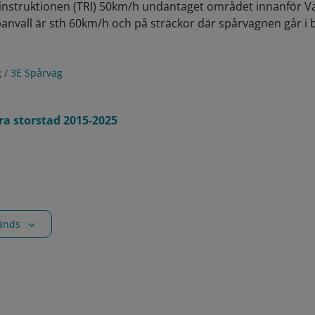
etsinstruktionen (TRI) 50km/h undantaget området innanför Va
anvall är sth 60km/h och på sträckor där spårvagnen går i b
g /
3E Spårväg
ra storstad 2015-2025
vänds