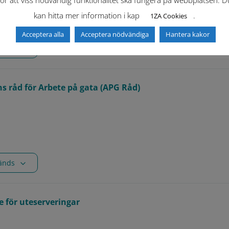
för att viss nödvändig funktionalitet ska fungera på webbplatsen. D
kan hitta mer information i kap
.
1ZA Cookies
Acceptera alla
Acceptera nödvändiga
Hantera kakor
vänds
s råd för Arbete på gata (APG Råd)
vänds
e för uteserveringar