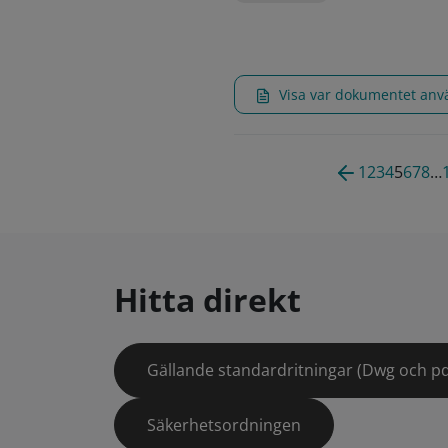
Visa var dokumentet an
1
2
3
4
5
6
7
8
…
Hitta direkt
Gällande standardritningar (Dwg och pd
Säkerhetsordningen