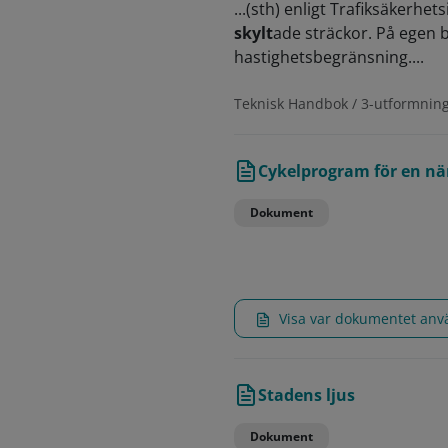
...(sth) enligt Trafiksäkerh
skylt
ade sträckor. På egen b
hastighetsbegränsning....
Teknisk Handbok / 3-utformnin
Cykelprogram för en nä
Dokument
Visa var dokumentet an
Stadens ljus
Dokument