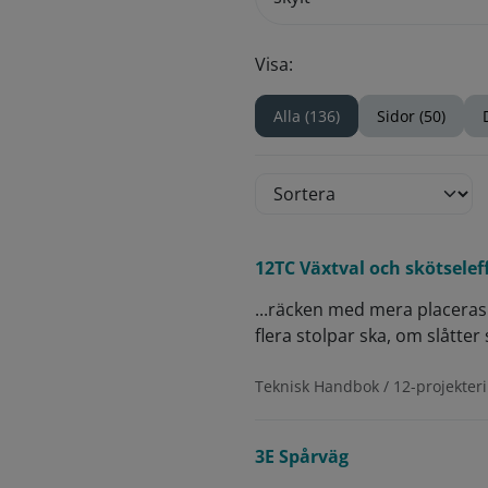
Visa:
Alla (136)
Sidor (50)
12TC Växtval och skötseleff
...räcken med mera placeras 
flera stolpar ska, om slåtter
Teknisk Handbok / 12-projekteri
3E Spårväg