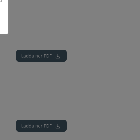
u
Ladda ner
PDF
Ladda ner
PDF