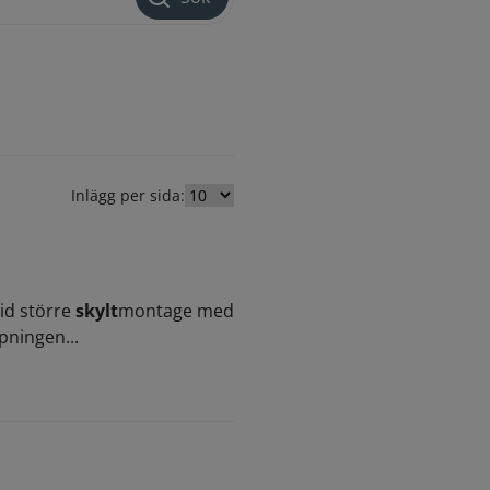
Inlägg per sida:
Vid större
skylt
montage med
pningen...