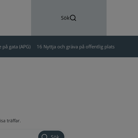
Sök
 på gata (APG)
16 Nyttja och gräva på offentlig plats
isa träffar.
Sök