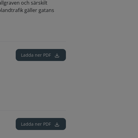
llgraven och särskilt
landtrafik gäller gatans
Ladda ner
PDF
Ladda ner
PDF