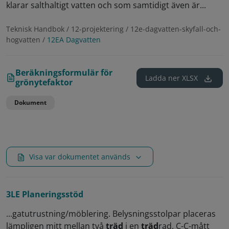
klarar salthaltigt vatten och som samtidigt även är...
Teknisk Handbok / 12-projektering / 12e-dagvatten-skyfall-och-
hogvatten /
12EA Dagvatten
Beräkningsformulär för
Ladda ner
XLSX
grönytefaktor
Dokument
Visa var dokumentet används
3LE Planeringsstöd
...gatutrustning/möblering. Belysningsstolpar placeras
lämpligen mitt mellan två
träd
i en
träd
rad, C-C-mått