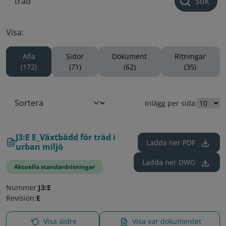
Sök
Visa:
Alla
Sidor
Dokument
Ritningar
(172)
(71)
(62)
(35)
Inlägg per sida:
J3:E E_Växtbädd för träd i
Ladda ner
PDF
urban miljö
Ladda ner
DWG
Aktuella standardritningar
Nummer:
J3:E
Revision:
E
Visa äldre
Visa var dokumentet