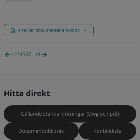
Visa var dokumentet används
1
2
3
4
5
6
7
…
18
Hitta direkt
Gällande standardritningar (Dwg och pdf)
Dokumentbibliotek
Kontaktlista