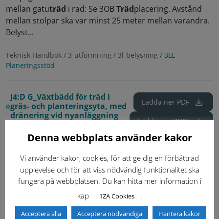
mellan gatu
träd
i rad: Se 3OB
Träd
placering. Avstånd
mellan stolpar ska var minst 25 meter mellan varandra.
Belyst...
Teknisk Handbok / 3-utformning / 3l-belysning /
3LE
Planeringsstöd
J4:D G_Växtbädd för träd i
Ladda ner
PDF
gräs- och planteringsyta, med
dränering vid nyanläggning
Ladda ner
DWG
Aktuella standardritningar
Denna webbplats använder kakor
Nummer:
J4:D
Vi använder kakor, cookies, för att ge dig en förbättrad
Revision:
G
upplevelse och för att viss nödvändig funktionalitet ska
fungera på webbplatsen. Du kan hitta mer information i
Visa äldre
Visa var dokumentet
kap
.
1ZA Cookies
versioner
används
Acceptera alla
Acceptera nödvändiga
Hantera kakor