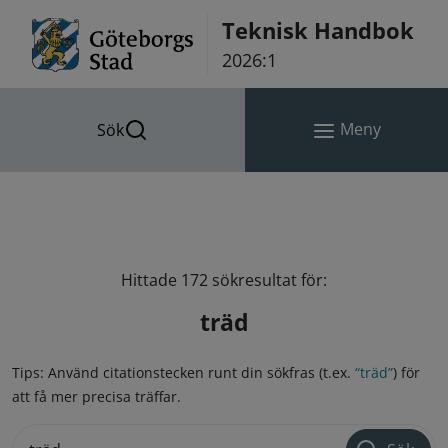
Hoppa till innehåll
Teknisk Handbok
2026:1
Meny
Sök
Hittade 172 sökresultat för:
träd
Tips: Använd citationstecken runt din sökfras (t.ex.
“träd”
) för
att få mer precisa träffar.