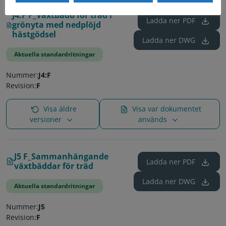
J4:F F_Växtbädd för träd i
Ladda ner
PDF
grönyta med nedplöjd
hästgödsel
Ladda ner
DWG
Aktuella standardritningar
Nummer:
J4:F
Revision:
F
Visa äldre
Visa var dokumentet
versioner
används
J5 F_Sammanhängande
Ladda ner
PDF
växtbäddar för träd
Ladda ner
DWG
Aktuella standardritningar
Nummer:
J5
Revision:
F