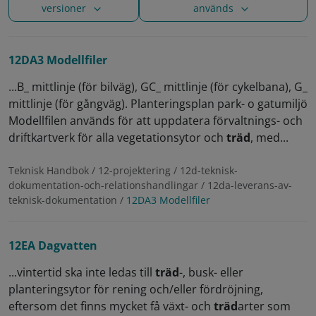
versioner
används
12DA3 Modellfiler
...B_ mittlinje (för bilväg), GC_ mittlinje (för cykelbana), G_
mittlinje (för gångväg). Planteringsplan park- o gatumiljö
Modellfilen används för att uppdatera förvaltnings- och
driftkartverk för alla vegetationsytor och
träd
, med...
Teknisk Handbok / 12-projektering / 12d-teknisk-
dokumentation-och-relationshandlingar / 12da-leverans-av-
teknisk-dokumentation /
12DA3 Modellfiler
12EA Dagvatten
...vintertid ska inte ledas till
träd
-, busk- eller
planteringsytor för rening och/eller fördröjning,
eftersom det finns mycket få växt- och
träd
arter som