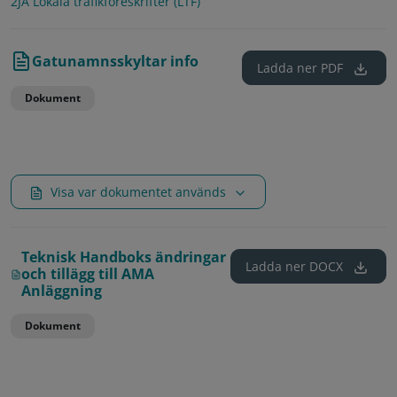
2JA Lokala trafikföreskrifter (LTF)
Gatunamnsskyltar info
Ladda ner
PDF
Dokument
Visa var dokumentet används
Teknisk Handboks ändringar
Ladda ner
DOCX
och tillägg till AMA
Anläggning
Dokument