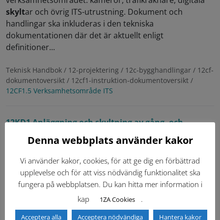
verksamhetsområdet: kameror, trafikräknare, digitala
skylt
ar och övrig ITS-utrustning. Dokument och
handlingar ska inkluderas i den tekniska
dokumentationen där det är aktuellt enligt
definitioner...
Teknisk Handbok / 12-projektering / 12c-bygghandlingar / 12cf-
dokumentoversikt / 12cf1-instruktion-dokumentoversikt /
12CF1.5 Verksamhetsområde ITS
12KD1 Anläggning och skyltning av gång- och
ridvägar
Denna webbplats använder kakor
Se 13PC1 Anläggning och
skylt
ning av gång- och
Vi använder kakor, cookies, för att ge dig en förbättrad
ridvägar ....
upplevelse och för att viss nödvändig funktionalitet ska
fungera på webbplatsen. Du kan hitta mer information i
Teknisk Handbok / 12-projektering / 12k-markoverbyggnader /
12kd-markoverbyggnader-i-naturomraden /
12KD1 Anläggning
kap
.
1ZA Cookies
och skyltning av gång- och ridvägar
Acceptera alla
Acceptera nödvändiga
Hantera kakor