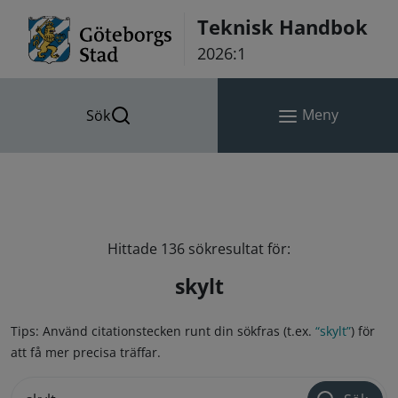
Hoppa till innehåll
Teknisk Handbok
2026:1
Meny
Sök
Hittade 136 sökresultat för:
skylt
Tips: Använd citationstecken runt din sökfras (t.ex.
“skylt”
) för
att få mer precisa träffar.