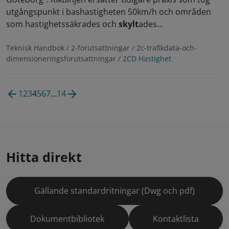
utgångspunkt i bashastigheten 50km/h och områden
som hastighetssäkrades och
skylt
ades...
Teknisk Handbok / 2-forutsattningar / 2c-trafikdata-och-
dimensioneringsforutsattningar /
2CD Hastighet
1
2
3
4
5
6
7
…
14
Hitta direkt
Gällande standardritningar (Dwg och pdf)
Dokumentbibliotek
Kontaktlista