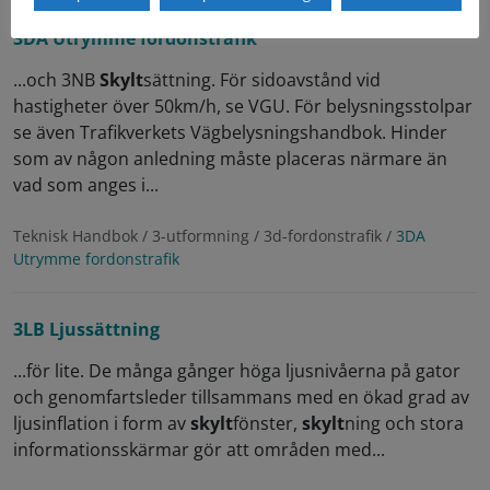
3DA Utrymme fordonstrafik
...och 3NB
Skylt
sättning. För sidoavstånd vid
hastigheter över 50km/h, se VGU. För belysningsstolpar
se även Trafikverkets Vägbelysningshandbok. Hinder
som av någon anledning måste placeras närmare än
vad som anges i...
Teknisk Handbok / 3-utformning / 3d-fordonstrafik /
3DA
Utrymme fordonstrafik
3LB Ljussättning
...för lite. De många gånger höga ljusnivåerna på gator
och genomfartsleder tillsammans med en ökad grad av
ljusinflation i form av
skylt
fönster,
skylt
ning och stora
informationsskärmar gör att områden med...