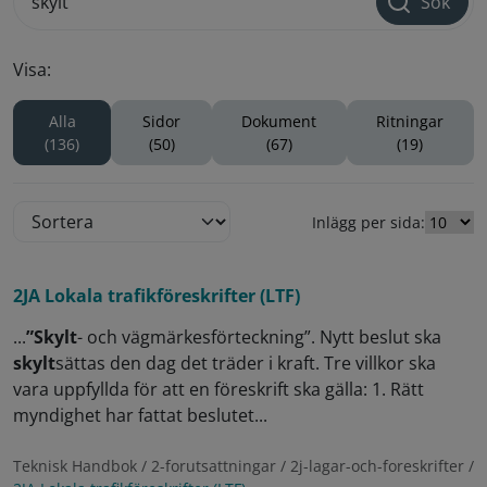
Sök
Visa:
Alla
Sidor
Dokument
Ritningar
(136)
(50)
(67)
(19)
Inlägg per sida:
2JA Lokala trafikföreskrifter (LTF)
...
”Skylt
- och vägmärkesförteckning”. Nytt beslut ska
skylt
sättas den dag det träder i kraft. Tre villkor ska
vara uppfyllda för att en föreskrift ska gälla: 1. Rätt
myndighet har fattat beslutet...
Teknisk Handbok / 2-forutsattningar / 2j-lagar-och-foreskrifter /