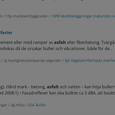
on / 13p-markoverbyggnader /
13PB Markbeläggningar (natursten o
farter
element eller med ramper av
asfalt
eller fiberbetong. Tvärg
dvikas då de orsakar buller och vibrationer, både för de...
g / 3j-hastighetsdampande-atgarder /
3JA Vägbulor/förhöjda överfa
g). Hård mark – betong,
asfalt
och vatten – kan höja bullern
d 2008:1) • Fasadreflexer kan öka bullret ca 3 dBA, att beakta
ngar / 2g-miljo /
2GA Buller