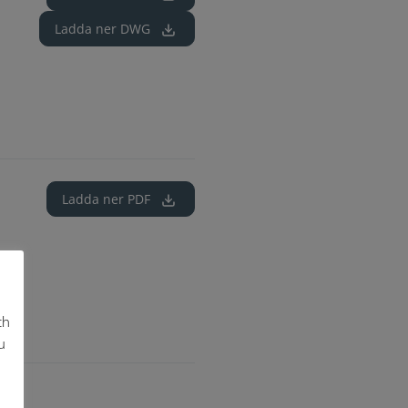
Ladda ner
DWG
Ladda ner
PDF
ch
u