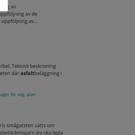
jning av
uppföljning av de
ppföljning av...
bel, Teknisk beskrivning
beten där
asfalt
beläggning i
ger för väg, plan
fris smågatsten sätts om
betäckningars yta ska ligga