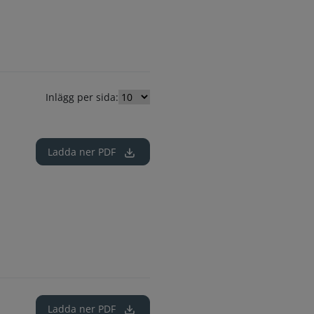
Inlägg per sida:
Ladda ner
PDF
Ladda ner
PDF