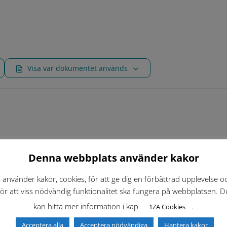
Visa var dokumentet används
Denna webbplats använder kakor
i använder kakor, cookies, för att ge dig en förbättrad upplevelse o
vänds
för att viss nödvändig funktionalitet ska fungera på webbplatsen. D
kan hitta mer information i kap
.
1ZA Cookies
krav
Acceptera alla
Acceptera nödvändiga
Hantera kakor