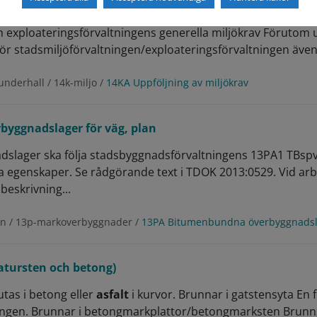
g och
asfalt
) Ytterligare kontroller läggs till vid behov Uppföl
h exploateringsförvaltningens generella miljökrav Förutom 
stadsmiljöförvaltningen/exploateringsförvaltningen även u
underhall / 14k-miljo /
14KA Uppföljning av miljökrav
yggnadslager för väg, plan
lager ska följa stadsbyggnadsförvaltningens 13PA1 TBspv/
la egenskaper. Se rådgörande text i TDOK 2013:0529. Vid ar
beskrivning...
on / 13p-markoverbyggnader /
13PA Bitumenbundna överbyggnadsla
atursten och betong)
utas i betong eller
asfalt
i kurvor. Brunnar i gatstensyta En 
ingen. Brunnar i betongmarkplattor/betongmarksten Brunns