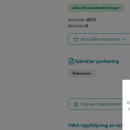
Aktuella standardritningar
Nummer:
4572
Revision:
D
Visa äldre versioner
Självklar parkering
Dokument
V
Visa var dokumentet an
14KA Uppföljning av miljö