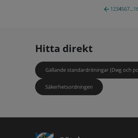
1
2
3
4
5
6
7
…
1
Hitta direkt
Gällande standardritningar (Dwg och pd
Säkerhetsordningen