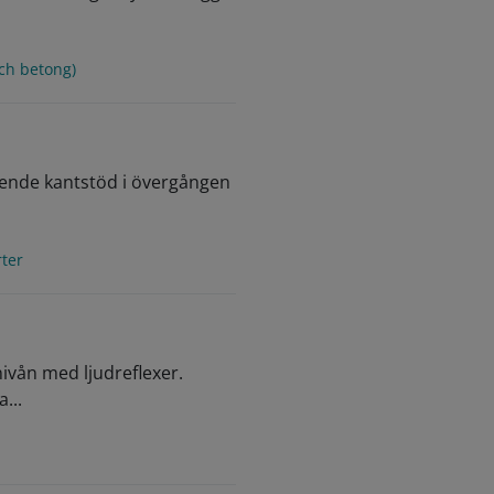
ch betong)
ående kantstöd i övergången
rter
ivån med ljudreflexer.
...