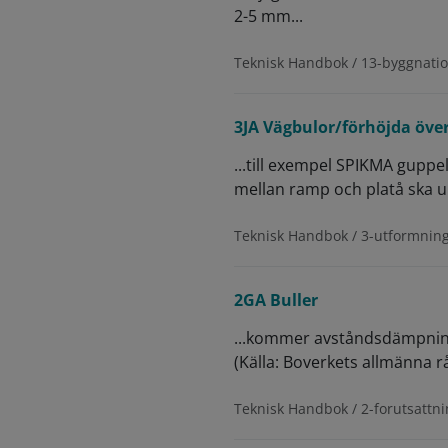
2-5 mm...
Teknisk Handbok / 13-byggnati
3JA Vägbulor/förhöjda över
...till exempel SPIKMA gupp
mellan ramp och platå ska un
Teknisk Handbok / 3-utformnin
2GA Buller
...kommer avståndsdämpnin
(Källa: Boverkets allmänna rå
Teknisk Handbok / 2-forutsattni