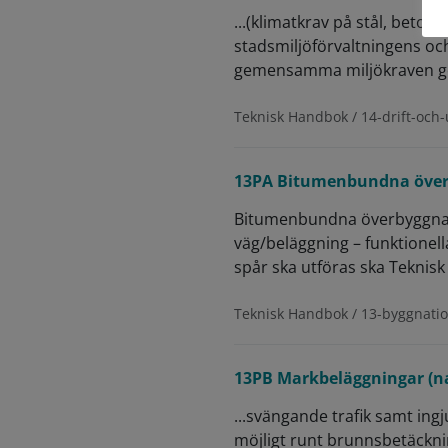
...(klimatkrav på stål, beton
stadsmiljöförvaltningens oc
gemensamma miljökraven gör 
Teknisk Handbok / 14-drift-och-
13PA Bitumenbundna överb
Bitumenbundna överbyggnads
väg/beläggning – funktionel
spår ska utföras ska Teknisk 
Teknisk Handbok / 13-byggnati
13PB Markbeläggningar (n
...svängande trafik samt ingj
möjligt runt brunnsbetäckn