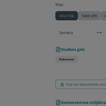
Visa:
Alla (154)
Sidor (39)
Stadens golv
Dokument
Visa var dokumentet an
Gemensamma miljökrav f