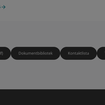
6
f)
Dokumentbibliotek
Kontaktlista