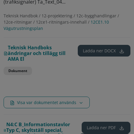
(trafiksignaler) Ta_Text_04...
Teknisk Handbok / 12-projektering / 12c-bygghandlingar /
12ce-ritningar / 12ce1-ritningars-innehall /
12CE1.10
Vägutrustningsplan
Teknisk Handboks
Ladda ner
DOCX
ändringar och tillägg till
AMA El
Dokument
Visa var dokumentet används
N4:C B_Informationstavlor
Ladda ner
PDF
Typ C, skyltställ special,