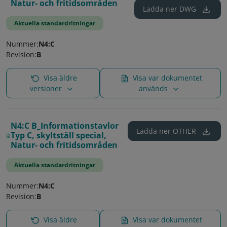
Natur- och fritidsområden
Ladda ner
DWG
Aktuella standardritningar
Nummer:
N4:C
Revision:
B
Visa äldre
Visa var dokumentet
versioner
används
N4:C B_Informationstavlor
Ladda ner
OTHER
Typ C, skyltställ special,
Natur- och fritidsområden
Aktuella standardritningar
Nummer:
N4:C
Revision:
B
Visa äldre
Visa var dokumentet