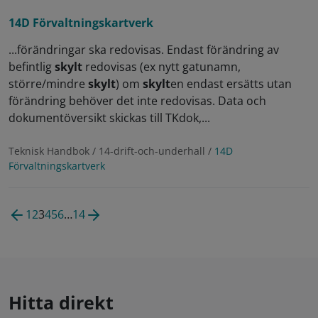
14D Förvaltningskartverk
...förändringar ska redovisas. Endast förändring av
befintlig
skylt
redovisas (ex nytt gatunamn,
större/mindre
skylt
) om
skylt
en endast ersätts utan
förändring behöver det inte redovisas. Data och
dokumentöversikt skickas till TKdok,...
Teknisk Handbok / 14-drift-och-underhall /
14D
Förvaltningskartverk
1
2
3
4
5
6
…
14
Hitta direkt