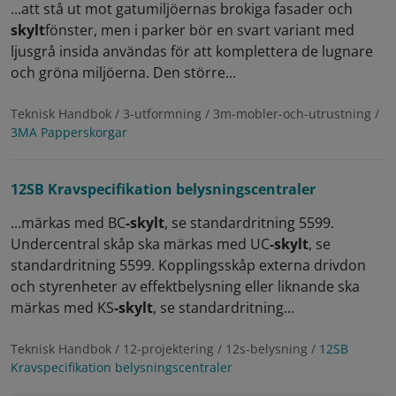
...att stå ut mot gatumiljöernas brokiga fasader och
skylt
fönster, men i parker bör en svart variant med
ljusgrå insida användas för att komplettera de lugnare
och gröna miljöerna. Den större...
Teknisk Handbok / 3-utformning / 3m-mobler-och-utrustning /
3MA Papperskorgar
12SB Kravspecifikation belysningscentraler
...märkas med BC
-skylt
, se standardritning 5599.
Undercentral skåp ska märkas med UC
-skylt
, se
standardritning 5599. Kopplingsskåp externa drivdon
och styrenheter av effektbelysning eller liknande ska
märkas med KS
-skylt
, se standardritning...
Teknisk Handbok / 12-projektering / 12s-belysning /
12SB
Kravspecifikation belysningscentraler