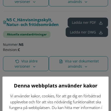
versioner
används
N5 C_Hänvisningsskylt,
Ladda ner
PDF
Natur- och fritidsområden
Ladda ner
DWG
Aktuella standardritningar
Nummer:
N5
Revision:
C
Visa äldre
Visa var dokumentet
versioner
används
5562 _Gränsdragning
Denna webbplats använder kakor
Ladda ner
PDF
reklamskylt
Vi använder kakor, cookies, för att ge dig en förbättrad
Ladda ner
DWG
Aktuella standardritningar
upplevelse och för att viss nödvändig funktionalitet ska
fungera på webbplatsen. Du kan hitta mer information i
Nummer:
5562