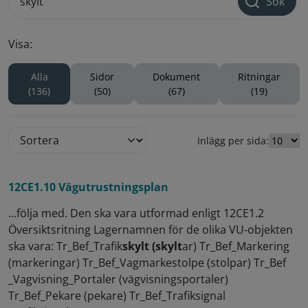
Sök
Visa:
Alla
Sidor
Dokument
Ritningar
(136)
(50)
(67)
(19)
Inlägg per sida:
12CE1.10 Vägutrustningsplan
...följa med. Den ska vara utformad enligt 12CE1.2
Översiktsritning Lagernamnen för de olika VU-objekten
ska vara: Tr_Bef_Trafik
skylt (skylt
ar) Tr_Bef_Markering
(markeringar) Tr_Bef_Vagmarkestolpe (stolpar) Tr_Bef
_Vagvisning_Portaler (vägvisningsportaler)
Tr_Bef_Pekare (pekare) Tr_Bef_Trafiksignal