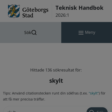
Hoppa till innehåll
Teknisk Handbok
2026:1
Meny
Sök
Hittade 136 sökresultat för:
skylt
Tips: Använd citationstecken runt din sökfras (t.ex.
“skylt”
) för
att få mer precisa träffar.