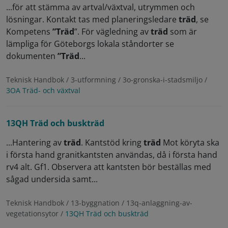
...för att stämma av artval/växtval, utrymmen och
lösningar. Kontakt tas med planeringsledare
träd
, se
Kompetens
”Träd
”. För vägledning av
träd
som är
lämpliga för Göteborgs lokala ståndorter se
dokumenten
”Träd
...
Teknisk Handbok / 3-utformning / 3o-gronska-i-stadsmiljo /
3OA Träd- och växtval
13QH Träd och buskträd
...Hantering av
träd
. Kantstöd kring
träd
Mot köryta ska
i första hand granitkantsten användas, då i första hand
rv4 alt. Gf1. Observera att kantsten bör beställas med
sågad undersida samt...
Teknisk Handbok / 13-byggnation / 13q-anlaggning-av-
vegetationsytor /
13QH Träd och buskträd