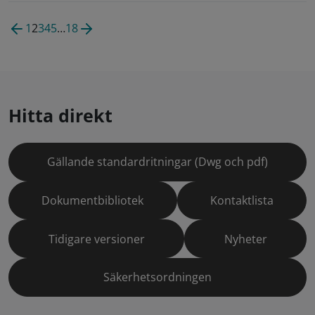
1
2
3
4
5
…
18
Hitta direkt
Gällande standardritningar (Dwg och pdf)
Dokumentbibliotek
Kontaktlista
Tidigare versioner
Nyheter
Säkerhetsordningen