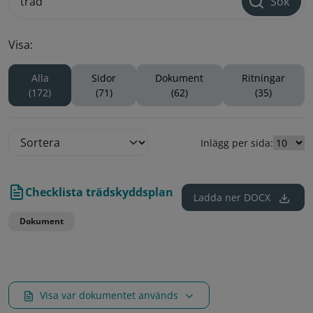
Sök
Visa:
Alla
Sidor
Dokument
Ritningar
(172)
(71)
(62)
(35)
Inlägg per sida:
Checklista trädskyddsplan
Ladda ner
DOCX
Dokument
Visa var dokumentet används