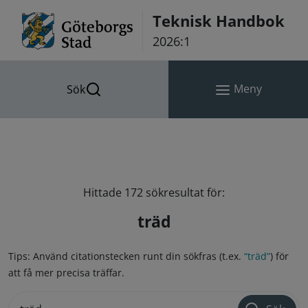
Hoppa till innehåll
Teknisk Handbok
2026:1
Meny
Sök
Hittade 172 sökresultat för:
träd
Tips: Använd citationstecken runt din sökfras (t.ex.
“träd”
) för
att få mer precisa träffar.