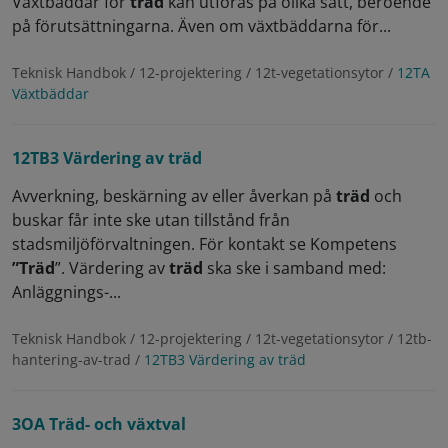
Växtbäddar för
träd
kan utföras på olika sätt, beroende
på förutsättningarna. Även om växtbäddarna för...
Teknisk Handbok / 12-projektering / 12t-vegetationsytor /
12TA
Växtbäddar
12TB3 Värdering av träd
Avverkning, beskärning av eller åverkan på
träd
och
buskar får inte ske utan tillstånd från
stadsmiljöförvaltningen. För kontakt se Kompetens
”Träd
”. Värdering av
träd
ska ske i samband med:
Anläggnings-...
Teknisk Handbok / 12-projektering / 12t-vegetationsytor / 12tb-
hantering-av-trad /
12TB3 Värdering av träd
3OA Träd- och växtval