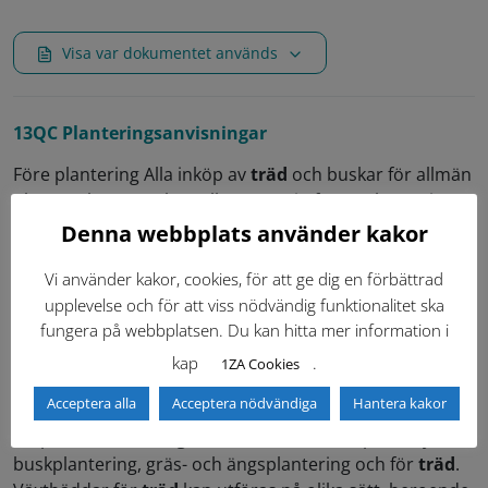
Visa var dokumentet används
13QC Planteringsanvisningar
Före plantering Alla inköp av
träd
och buskar för allmän
platsmark görs av beställaren. Rutin för upphämtning
av växtmaterial beskrivs i dokumentet ”Hämtning av
Denna webbplats använder kakor
träd
, buskar och perenner”. Växtmaterialet ska...
Vi använder kakor, cookies, för att ge dig en förbättrad
Teknisk Handbok / 13-byggnation / 13q-anlaggning-av-
upplevelse och för att viss nödvändig funktionalitet ska
vegetationsytor /
13QC Planteringsanvisningar
fungera på webbplatsen. Du kan hitta mer information i
kap
.
1ZA Cookies
12TA Växtbäddar
Acceptera alla
Acceptera nödvändiga
Hantera kakor
I kapitlet finns ritningar för växtbäddar för perennyta,
buskplantering, gräs- och ängsplantering och för
träd
.