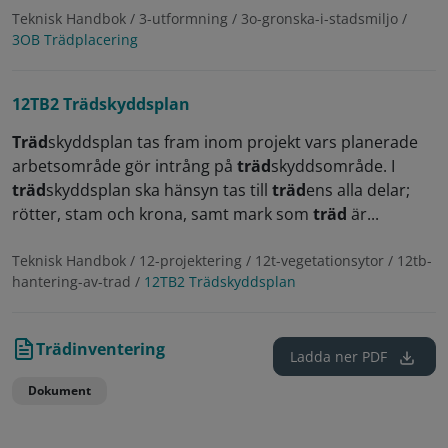
Teknisk Handbok / 3-utformning / 3o-gronska-i-stadsmiljo /
3OB Trädplacering
12TB2 Trädskyddsplan
Träd
skyddsplan tas fram inom projekt vars planerade
arbetsområde gör intrång på
träd
skyddsområde. I
träd
skyddsplan ska hänsyn tas till
träd
ens alla delar;
rötter, stam och krona, samt mark som
träd
är...
Teknisk Handbok / 12-projektering / 12t-vegetationsytor / 12tb-
hantering-av-trad /
12TB2 Trädskyddsplan
Trädinventering
Ladda ner
PDF
Dokument