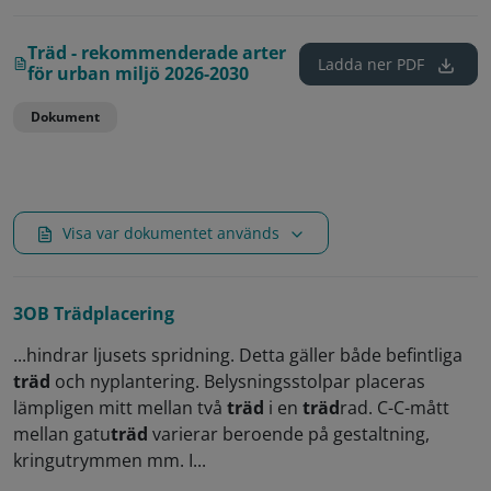
Träd - rekommenderade arter
Ladda ner
PDF
för urban miljö 2026-2030
Dokument
Visa var dokumentet används
3OB Trädplacering
...hindrar ljusets spridning. Detta gäller både befintliga
träd
och nyplantering. Belysningsstolpar placeras
lämpligen mitt mellan två
träd
i en
träd
rad. C-C-mått
mellan gatu
träd
varierar beroende på gestaltning,
kringutrymmen mm. I...