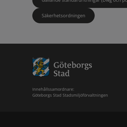
Gällande standardritningar (Dwg och pd
Säkerhetsordningen
Innehållssamordnare:
Göteborgs Stad Stadsmiljöförvaltningen