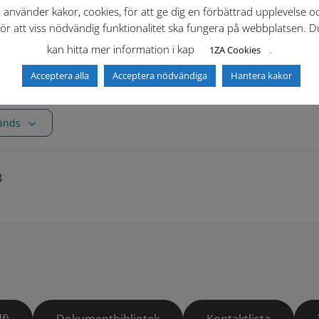
i använder kakor, cookies, för att ge dig en förbättrad upplevelse o
 för alla i parker och naturområden
för att viss nödvändig funktionalitet ska fungera på webbplatsen. D
kan hitta mer information i kap
.
1ZA Cookies
Acceptera alla
Acceptera nödvändiga
Hantera kakor
vänds
8