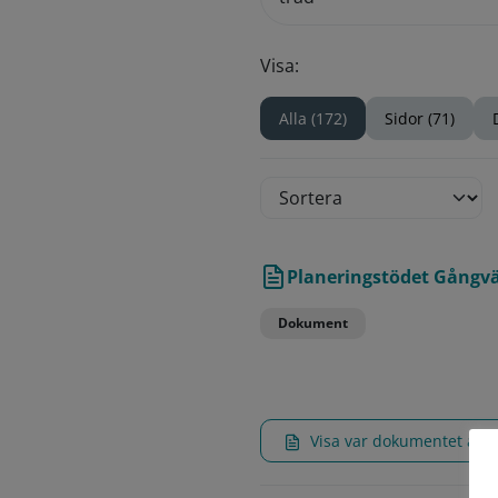
Visa:
Alla (172)
Sidor (71)
Planeringstödet Gångvä
Dokument
Visa var dokumentet an