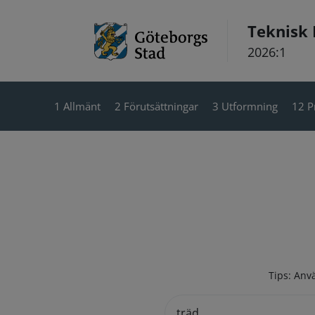
Hoppa till innehåll
Teknisk
2026:1
1 Allmänt
2 Förutsättningar
3 Utformning
12 P
Tips: Anvä