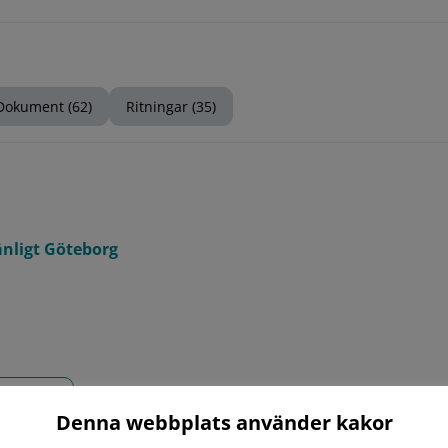
Dokument (62)
Ritningar (35)
nligt Göteborg
vänds
Denna webbplats använder kakor