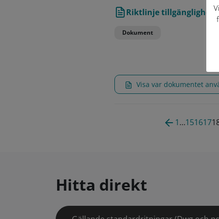
V
Riktlinje tillgänglighet
Dokument
Visa var dokumentet an
1
…
15
16
17
1
Hitta direkt