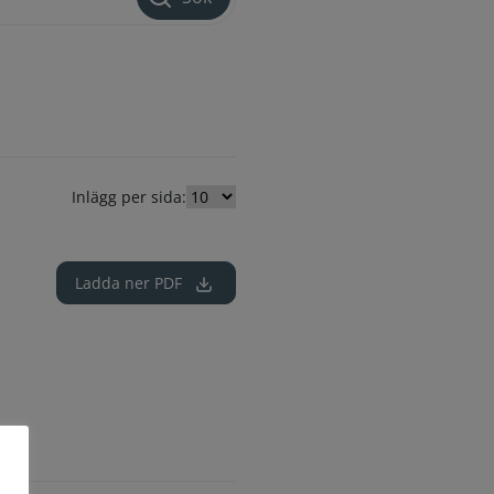
Inlägg per sida:
Ladda ner
PDF