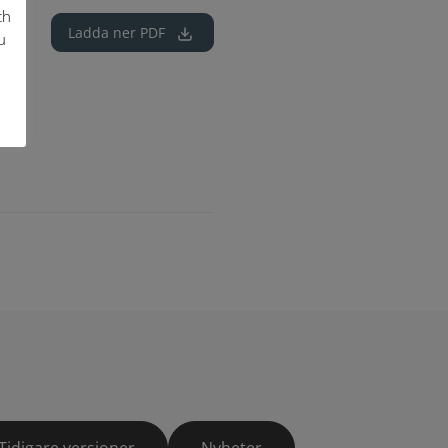
ch
Ladda ner
PDF
u